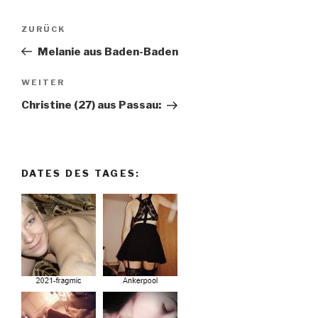
Beitragsnavigation
ZURÜCK
Vorheriger
Beitrag
Melanie aus Baden-Baden
WEITER
Nächster
Beitrag
Christine (27) aus Passau:
DATES DES TAGES: